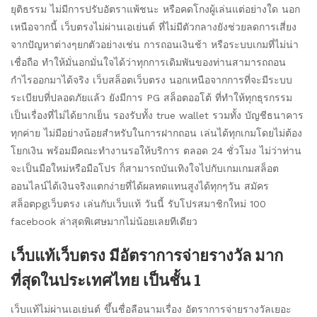
ยุติธรรม ไม่มีการปรับอัตราแพ้ชนะ หรือคดโกงผู้เล่นแต่อย่างใด นอก
เหนือจากนี้ เว็บตรงไม่ผ่านเอเย่นต์ ที่ไม่มีตัวกลางยังช่วยลดการเสี่ยง
จากปัญหาต่างๆยกตัวอย่างเช่น การถอนเงินช้า หรือระบบเกมที่ไม่น่า
เชื่อถือ ทำให้มั่นอกมั่นใจได้ว่าทุกการเดิมพันของท่านสามารถถอน
กำไรออกมาได้จริง เว็บสล็อตเว็บตรง นอกเหนือจากการที่จะมีระบบ
ระเบียบที่ปลอดภัยแล้ว ยังมีการ PG สล็อตออโต้ ที่ทำให้ทุกธุรกรรม
เป็นเรื่องที่ไม่ได้ยากเย็น รองรับทั้ง true wallet รวมทั้ง บัญชีธนาคาร
ทุกค่าย ไม่มีอย่างน้อยสำหรับในการฝากถอน เล่นได้ทุกเกมโดยไม่ต้อง
โยกเงิน พร้อมมีคณะทำงานรอให้บริการ ตลอด 24 ชั่วโมง ไม่ว่าท่าน
จะเป็นมือใหม่หรือมือโปร ก็สามารถบันเทิงใจไปกับเกมเกมสล็อต
ออนไลน์ได้เงินจริงแตกง่ายที่ได้ผลทดแทนสูงได้ทุกๆวัน สมัคร
สล็อตpgเว็บตรง เล่นกับเว็บแท้ วันนี้ รับโปรสมาชิกใหม่ 100
facebook ล่าสุดพิเศษมากไม่น้อยเลยทีเดียว
เว็บแท้เว็บตรง มีอัตราการจ่ายรางวัล มาก
ที่สุดในประเทศไทย เป็นชั้น 1
เว็บแท้ไม่ผ่านเอเย่นต์ ขึ้นชื่อลือนามเรื่อง อัตราการจ่ายรางวัลเยอะ