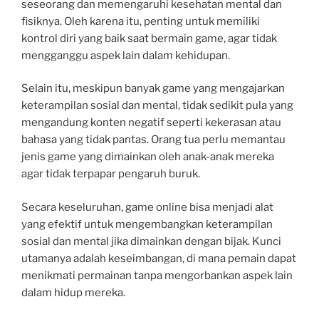
seseorang dan memengaruhi kesehatan mental dan
fisiknya. Oleh karena itu, penting untuk memiliki
kontrol diri yang baik saat bermain game, agar tidak
mengganggu aspek lain dalam kehidupan.
Selain itu, meskipun banyak game yang mengajarkan
keterampilan sosial dan mental, tidak sedikit pula yang
mengandung konten negatif seperti kekerasan atau
bahasa yang tidak pantas. Orang tua perlu memantau
jenis game yang dimainkan oleh anak-anak mereka
agar tidak terpapar pengaruh buruk.
Secara keseluruhan, game online bisa menjadi alat
yang efektif untuk mengembangkan keterampilan
sosial dan mental jika dimainkan dengan bijak. Kunci
utamanya adalah keseimbangan, di mana pemain dapat
menikmati permainan tanpa mengorbankan aspek lain
dalam hidup mereka.